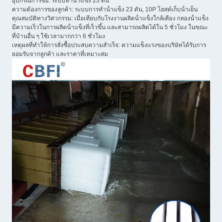
อุปกรณ์การซื้อ: ระบบทําน้ําแข็ง 23 ตัน
ความต้องการของลูกค้า: ระบบการทําน้ําแข็ง 23 ตัน, 10P โฮสต์เก็บน้ําเย็น
คุณสมบัติทางวิศวกรรม: เมื่อเทียบกับโรงงานผลิตน้ําแข็งใกล้เคียง กลองน้ําแข็ง
มีความเร็วในการผลิตน้ําแข็งที่เร็วขึ้น และสามารถผลิตได้ใน 5 ชั่วโมง ในขณะ
ที่บ้านอื่น ๆ ใช้เวลามากกว่า 6 ชั่วโมง
เหตุผลที่ทําให้การสั่งซื้อประสบความสําเร็จ: ความแข็งแรงของบริษัทได้รับการ
ยอมรับจากลูกค้า และราคาที่เหมาะสม