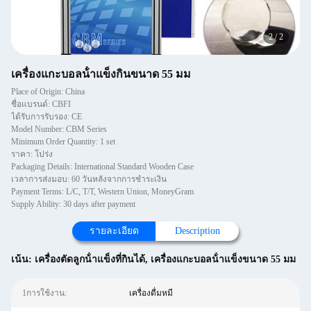
2
/
2
เครื่องแกะบอลน้ําแข็งกินขนาด 55 มม
Place of Origin: China
ชื่อแบรนด์: CBFI
ได้รับการรับรอง: CE
Model Number: CBM Series
Minimum Order Quantity: 1 set
ราคา: โปร่ง
Packaging Details: International Standard Wooden Case
เวลาการส่งมอบ: 60 วันหลังจากการชําระเงิน
Payment Terms: L/C, T/T, Western Union, MoneyGram
Supply Ability: 30 days after payment
รายละเอียด
Description
เน้น:
เครื่องตัดลูกน้ําแข็งที่กินได้
,
เครื่องแกะบอลน้ําแข็งขนาด 55 มม
1การใช้งาน:
เครื่องดื่มหมี