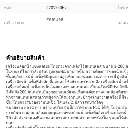
พลัง:
220V/50Hz
ใบรับ
สแตนเลส
เครื่องระเหย:
คอนเด
คําอธิบายสินค้า:
เครื่องบล็อกน้ําแข็งลดเย็นโดยตรงจากเหล็กไร้สแตนเลส ขนาด 3-200 ต
ในขณะที่โลกกําลังปรับปรุงและพัฒนามากขึ้น ความต้องการของน้ําแข็งก็
ขึ้นอยู่กับการมีน้ําแข็งที่มีคุณภาพสูงเพื่อตอบสนองความต้องการนี้ ผู้ผลิ
เครื่องจักรน้ําแข็งที่สําคัญที่สุดและใช้อย่างแพร่หลายคือ เครื่องจักร
เครื่องบล็อคน้ําแข็งลดเย็นโดยตรงจากสแตนเลส เป็นเครื่องที่มีประส
3 ตันถึง 200 ตันต่อวันมันถูกออกแบบพิเศษเพื่อทนต่อสภาพแวดล้อมที
ทําจากสแตนเลสคุณภาพสูง ทําให้สะอาดและบํารุงรักษาง่ายเครื่องนี้มีระ
ขึ้น โดยการรับรองว่ามันแข็ง, ใส และไม่มีสารสกปรกใดๆ
หน่วยงาน สถานี การ สร้าง เครื่อง บันทึก ภาพระบบ PLC ได้รับโปรแกรมเพ
ประกันความสอดคล้องและคุณภาพของก้อนน้ําแข็งที่ผลิตเครื่องบล็อคน้
วินิจฉัยด้วยตนเองที่ฉลาด สามารถตรวจพบความบกพร่องใด ๆ และให้สั
เวลา.