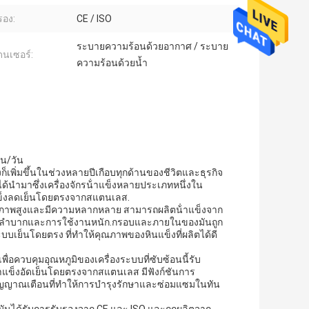
รอง:
CE / ISO
ระบายความร้อนด้วยอากาศ / ระบาย
นเซอร์:
ความร้อนด้วยน้ำ
ัน/วัน
เพิ่มขึ้นในช่วงหลายปีเกือบทุกด้านของชีวิตและธุรกิจ
ตได้นํามาซึ่งเครื่องจักรน้ําแข็งหลายประเภทหนึ่งใน
น้ําแข็งลดเย็นโดยตรงจากสแตนเลส.
ิทธิภาพสูงและมีความหลากหลาย สามารถผลิตน้ําแข็งจาก
่ยากลําบากและการใช้งานหนัก.กรอบและภายในของมันถูก
บบเย็นโดยตรง ที่ทําให้คุณภาพของหินแข็งที่ผลิตได้ดี
ื่อควบคุมอุณหภูมิของเครื่องระบบที่ซับซ้อนนี้รับ
ําแข็งอัดเย็นโดยตรงจากสแตนเลส มีฟังก์ชันการ
ญญาณเตือนที่ทําให้การบํารุงรักษาและซ่อมแซมในทัน