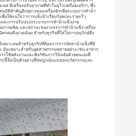
มันได้รับการรับรองจาก CE และ ISO และถูกผลิตจาก
ส มีเครื่องปรับอากาศที่ทําในยุโรปหรืออเมริกา, ซึ่ง
มบัติสําคัญอีกอย่างของเครื่องจักรคือระบบการทําน้ํา
ื่อให้แน่ใจว่าการแข็งน้ําเรียบร้อยและรวดเร็ว.
งานและการปรับปรุงกระบวนการทําน้ําแข็งง่าย
ในการผลิต, และสถานะของวงจรการทําน้ําแข็ง เครื่อง
ต่อสิ่งแวดล้อม สําหรับธุรกิจที่ใส่ใจการอนุรักษ์สิ่ง
หมาะสมสําหรับธุรกิจที่ต้องการการจัดหาน้ําแข็งที่มี
่า, มันเหมาะสําหรับอุตสาหกรรมหลายอย่าง เช่น อาหาร
รใช้พลังงานและฟังก์ชันการวินิจฉัยด้วยตนเองที่
องจักรนี้จึงเป็นตัวอย่างที่สมบูรณ์แบบของนวัตกรรมและ