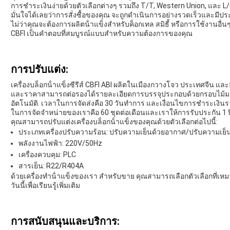
การชําระเงินง่ายด้วยตัวเลือกต่างๆ รวมถึง T/T, Western Union, และ 
มั่นใจได้เลยว่าการสั่งซื้อของคุณ จะถูกดําเนินการอย่างรวดเร็วและมีปร
ไม่ว่าคุณจะต้องการผลิตน้ําแข็งสําหรับค็อกเทล สมิธี้ หรือการใช้งานอื่นๆ
CBFI เป็นคําตอบที่สมบูรณ์แบบสําหรับความต้องการของคุณ
การปรับแต่ง:
เครื่องบล็อกน้ําแข็งซีรีส์ CBFI ABI ผลิตในเมืองกวางโจว ประเทศจีน และม
และราคาสามารถต่อรองได้รายละเอียดการบรรจุประกอบด้วยกรอบไม้มาตร
อัตโนมัติ. เวลาในการจัดส่งคือ 30 วันทําการ และเงื่อนไขการชําระเงิน
ในการจัดจําหน่ายของเราคือ 60 ชุดต่อเดือนและเราให้การรับประกัน 1 ป
คุณสามารถปรับแต่งเครื่องบล็อกน้ําแข็งของคุณด้วยตัวเลือกต่อไปนี้:
ประเภทเครื่องปรับความร้อน: ปรับความเย็นด้วยอากาศ/ปรับความเย็นด
พลังงานไฟฟ้า: 220V/50Hz
เครื่องควบคุม: PLC
สารเย็น: R22/R404A
ด้วยเครื่องทําน้ําแข็งของเรา สําหรับขาย คุณสามารถเลือกตัวเลือกที่เ
วันนี้เพื่อเรียนรู้เพิ่มเติม
การสนับสนุนและบริการ: