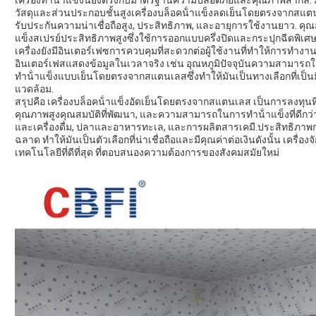
เครื่องทําน้ําแข็งนี้ยังตรงกับมาตรฐานความปลอดภัยและคุณภาพสากล. 
วัสดุและส่วนประกอบชั้นสูงเครื่องบล็อคน้ําแข็งลดเย็นโดยตรงจากสแตนเล
รับประกันความน่าเชื่อถือสูง, ประสิทธิภาพ, และอายุการใช้งานยาว. คุณส
แข็งสเปรย์ประสิทธิภาพสูงซึ่งใช้การออกแบบครึ่งปิดและกระปุกฉีดพิเศษเพ
เครื่องยังมีอินเตอร์เฟซการควบคุมที่สะดวกต่อผู้ใช้งานที่ทําให้การทํา
อินเตอร์เฟสแสดงข้อมูลในเวลาจริง เช่น อุณหภูมิปัจจุบันความสามารถ
ทําน้ําแข็งแบบเย็นโดยตรงจากสแตนเลสซึ่งทําให้มันเป็นทางเลือกที่เป็นมิตร
แวดล้อม.
สรุปคือ เครื่องบล็อคน้ําแข็งอัดเย็นโดยตรงจากสแตนเลส เป็นการลงทุนที่เ
คุณภาพสูงคุณสมบัติที่พัฒนา, และความสามารถในการทําน้ําแข็งที่ดีกว
และเครื่องดื่ม, ปลาและอาหารทะเล, และการผลิตสารเคมี.ประสิทธิภาพกา
ฉลาด ทําให้มันเป็นตัวเลือกที่น่าเชื่อถือและมีคุณค่าต่อเงินดังนั้น เครื่
เทคโนโลยีที่ดีที่สุด ที่ตอบสนองความต้องการของสังคมสมัยใหม่