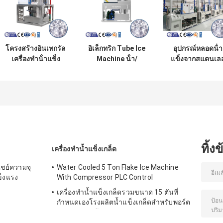
โครงสร้างอินเทกรัล
อิเล็กทริก Tube Ice
อุปกรณ์หลอดน้ํา
เครื่องทําน้ําแข็ง
Machine น้ํา/
แข็งจากสแตนเล
Tube 3.5kW ความ
อากาศเย็น อิตาลี
SUS304 ความจุใ
จุในการเย็น 28.3kw
วาล์ว Castal
การเย็น 28.3kw
และความยาวน้ํา
28.3kw ความจุใน
แข็ง 30 ~ 55mm
การเย็น 3500
กิโลกรัม เครื่อง
ทิ้ง
เครื่องทำน้ำแข็งเกล็ด
ิชย์ความจุ
Water Cooled 5 Ton Flake Ice Machine
ข็งแรง
With Compressor PLC Control
เครื่องทำน้ำแข็งเกล็ดรวมขนาด 15 ตันที่
กำหนดเองโรงผลิตน้ำแข็งเกล็ดสำหรับพอร์ต
ระบายความร้อนอาหาร