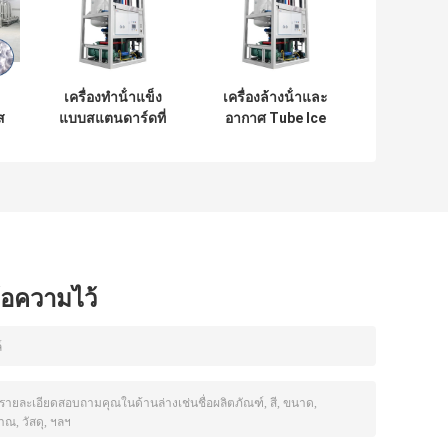
เครื่องทําน้ําแข็ง
เครื่องล้างน้ําและ
ส
แบบสแตนดาร์ดที่
อากาศ Tube Ice
น
กินได้ เครื่องบรรจุ
ด้วยสแตนเลส
น้ําแข็งขนาด 40
SUS304
ฟุต
ข้อความไว้