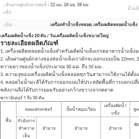
เส้นผ่านศูนย์กลางท่อน้ำ
22 มม. 28 มม. 38 มม
น้ำแข
แข็ง:
เน้น:
เครื่องทำน้ำแข็งหลอด
,
เครื่องผลิตหลอดน้ำแข็ง
เครื่องผลิตน้ำแข็ง 20 ตัน / วันเครื่องผลิตน้ำแข็งขนาดใหญ่
รายละเอียดผลิตภัณฑ์
1. เครื่องผลิตหลอดน้ำแข็งสำหรับผลิตน้ำแข็งเกรดอาหารน้ำแข็งมา
2. เส้นผ่านศูนย์กลางของท่อน้ำแข็งเรามักจะออกแบบเป็น 22mm,
ความยาวของน้ำแข็งประมาณ 30 มม. ถึง 50 มม.
3. ความจุของเครื่องผลิตน้ำแข็งหลอดทุกวันสามารถใช้งานได้ตั้งแต
4. หลอดไอน้ำมะลิได้รับการออกแบบให้ประหยัดพื้นที่การแลกเปลี
พลังงานจึงได้รับการยอมรับอย่างกว้างขวางจากตลาด
พารามิเตอร์ 1 ถึง 30 ตัน
เครื่องตัดน้ำ
คอมเพรสเซอร์
ปั้มน้ำหมุนเวียน
คูล
แข็ง
ชิ้น
กำลังการ
พั
ทำความ
อำนาจ
อำนาจ
อำนาจ
เย็น