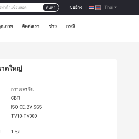
ขออ้าง
|
Thai
ค้นหา
คุณภาพ
ติดต่อเรา
ข่าว
กรณี
ขนาดใหญ่
กวางเจา จีน
CBFI
ISO, CE, BV, SGS
TV10-TV300
ำ:
1 ชุด