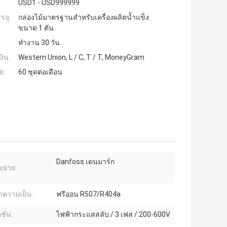
USD1 - USD999999
รจุ:
กล่องไม้มาตรฐานสำหรับเครื่องผลิตน้ำแข็ง
ขนาด 1 ตัน
ทำงาน 30 วัน
งิน:
Western Union, L / C, T / T, MoneyGram
ต:
60 ชุดต่อเดือน
Danfoss เดนมาร์ก
ขยาย:
ความเย็น:
ฟรีออน R507/R404a
ชั่น:
ไฟฟ้ากระแสสลับ / 3 เฟส / 200-600V