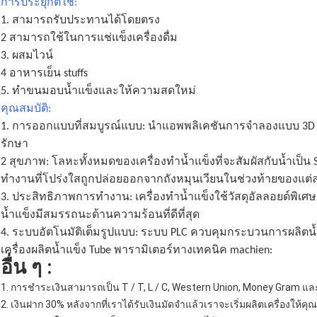
การประยุกต์ใช้:
1. สามารถรับประทานได้โดยตรง
2 สามารถใช้ในการแช่แข็งเครื่องดื่ม
3. ผสมไวน์
4 อาหารเย็น stuffs
5. ทำขนมอบน้ำแข็งและให้ความสดใหม่
คุณสมบัติ:
1. การออกแบบที่สมบูรณ์แบบ: นำแอพพลิเคชันการจำลองแบบ 3D มา
รักษา
2 สุขภาพ: โลหะทั้งหมดของเครื่องทำน้ำแข็งที่จะสัมผัสกับน้ำเป็
ทำงานที่โปร่งใสถูกปล่อยออกจากถังหมุนเวียนในช่วงท้ายของแต
3. ประสิทธิภาพการทำงาน: เครื่องทำน้ำแข็งใช้วัสดุอัลลอยด์พิเ
น้ำแข็งมีสมรรถนะด้านความร้อนที่ดีที่สุด
4. ระบบอัตโนมัติเต็มรูปแบบ: ระบบ PLC ควบคุมกระบวนการผลิตน้
เครื่องผลิตน้ำแข็ง Tube พารามิเตอร์ทางเทคนิค machien:
อื่น ๆ :
1. การชำระเงินสามารถเป็น T / T, L / C, Western Union, Money Gram แล
2. เงินฝาก 30% หลังจากที่เราได้รับเงินมัดจำแล้วเราจะเริ่มผลิตเครื่องให้