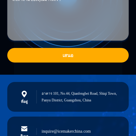
เสนอ
อาคาร 101, No.44, Qianfengbei Road, Shiqi Town,
Panyu District, Guangzhou, China
ที่อยู่
inquire@icemakerchina.com