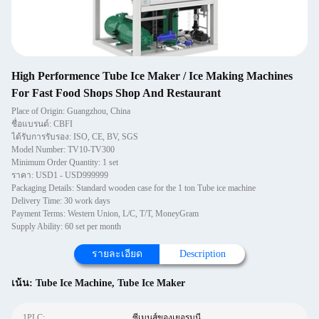
High Performence Tube Ice Maker / Ice Making Machines
For Fast Food Shops Shop And Restaurant
Place of Origin: Guangzhou, China
ชื่อแบรนด์: CBFI
ได้รับการรับรอง: ISO, CE, BV, SGS
Model Number: TV10-TV300
Minimum Order Quantity: 1 set
ราคา: USD1 - USD999999
Packaging Details: Standard wooden case for the 1 ton Tube ice machine
Delivery Time: 30 work days
Payment Terms: Western Union, L/C, T/T, MoneyGram
Supply Ability: 60 set per month
รายละเอียด
Description
เน้น:
Tube Ice Machine
,
Tube Ice Maker
1PLC:
ซีเมนส์ของเยอรมนี