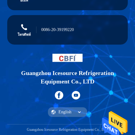
อีเมล
0086-20-39199220
โทรศัพท์
Guangzhou Icesource Refrigeration
Equipment Co., LTD
Guangzhou Icesource Refrigeration Equipment Co., LTD