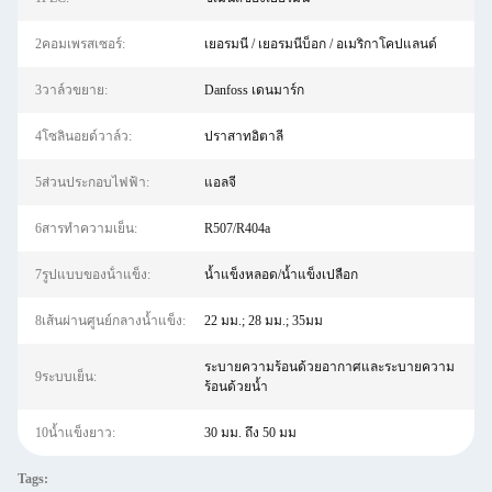
2คอมเพรสเซอร์:
เยอรมนี / เยอรมนีบ็อก / อเมริกาโคปแลนด์
3วาล์วขยาย:
Danfoss เดนมาร์ก
4โซลินอยด์วาล์ว:
ปราสาทอิตาลี
5ส่วนประกอบไฟฟ้า:
แอลจี
6สารทำความเย็น:
R507/R404a
7รูปแบบของน้ําแข็ง:
น้ำแข็งหลอด/น้ำแข็งเปลือก
8เส้นผ่านศูนย์กลางน้ำแข็ง:
22 มม.; 28 มม.; 35มม
ระบายความร้อนด้วยอากาศและระบายความ
9ระบบเย็น:
ร้อนด้วยน้ำ
10น้ำแข็งยาว:
30 มม. ถึง 50 มม
Tags: